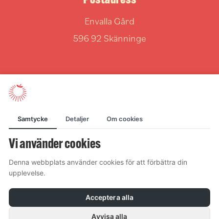
Postadress
Envalla Gård
596 92 Skänninge
Samtycke
Detaljer
Om cookies
Vi använder cookies
Denna webbplats använder cookies för att förbättra din
upplevelse.
Acceptera alla
Avvisa alla
© 2026 Envalla gård. All rights reserved