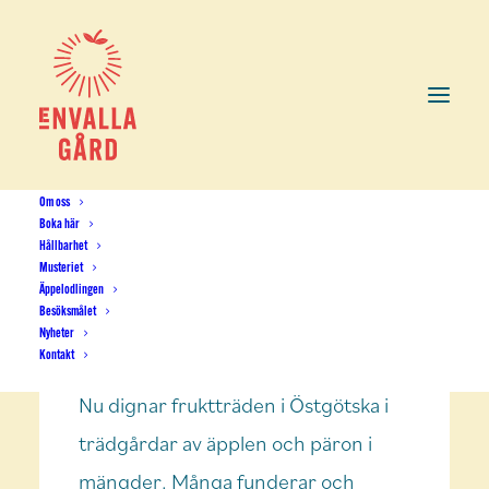
Om oss
Boka här
Hållbarhet
Musteriet
Äppelodlingen
Välkommen till oss med
Besöksmålet
Nyheter
din frukt
Kontakt
Nu dignar fruktträden i Östgötska i
trädgårdar av äpplen och päron i
mängder. Många funderar och